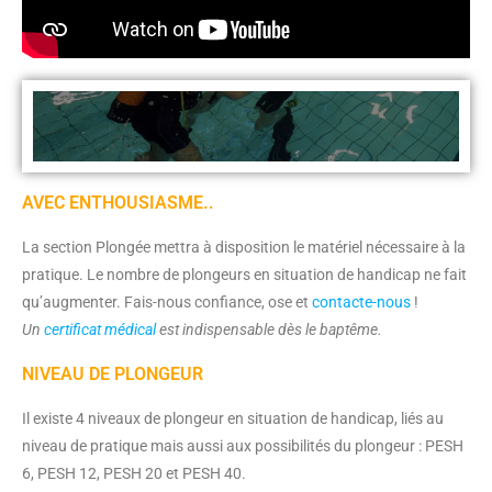
AVEC ENTHOUSIASME..
La section Plongée mettra à disposition le matériel nécessaire à la
pratique. Le nombre de plongeurs en situation de handicap ne fait
qu’augmenter. Fais-nous confiance, ose et
contacte-nous
!
Un
certificat médical
est indispensable dès le baptême.
NIVEAU DE PLONGEUR
Il existe 4 niveaux de plongeur en situation de handicap, liés au
niveau de pratique mais aussi aux possibilités du plongeur : PESH
6, PESH 12, PESH 20 et PESH 40.