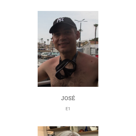
JOSÉ
E1