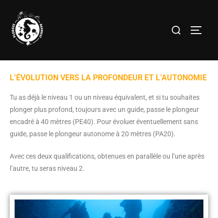
L’ÉVOLUTION VERS LA PROFONDEUR ET L’AUTONOMIE
Tu as déjà le niveau 1 ou un niveau équivalent, et si tu souhaites
plonger plus profond, toujours avec un guide, passe le plongeur
encadré à 40 mètres (PE40). Pour évoluer éventuellement sans
guide, passe le plongeur autonome à 20 mètres (PA20).
Avec ces deux qualifications, obtenues en parallèle ou l’une après
l’autre, tu seras niveau 2.