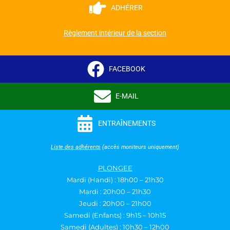
ADHÉRER
Règlement intérieur de la section
FACEBOOK
E-MAIL
ENTRAÎNEMENTS
Liste des adhérents
(accès moniteurs uniquement)
PLONGEE
Mardi (Handi) : 18h00 – 21h30
Mardi : 20h00 – 21h30
Jeudi : 20h00 – 21h00
Samedi (Enfants) : 9h15 – 10h15
Samedi (Adultes) : 10h30 – 12h00