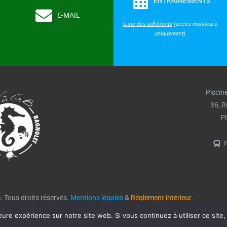
ENTRAÎNEMENTS
E-MAIL
Liste des adhérents
(accès moniteurs
uniquement)
Piscin
36, R
P
n
 Tous droits réservés.
Mentions légales
&
Règlement intérieur.
eure expérience sur notre site web. Si vous continuez à utiliser ce sit