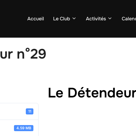
Accueil
Le Club
Activités
Calend
ur n°29
Le Détendeur
11
4.59 MB