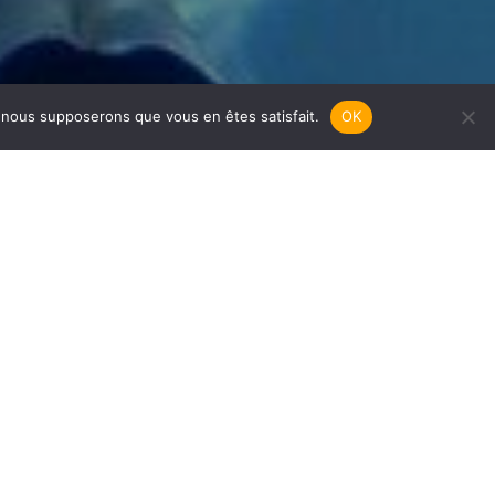
e, nous supposerons que vous en êtes satisfait.
OK