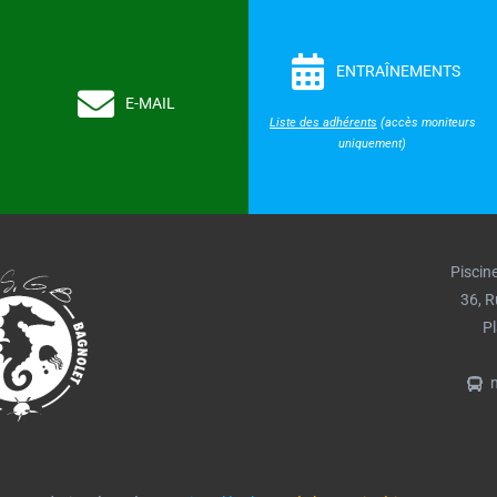
ENTRAÎNEMENTS
E-MAIL
Liste des adhérents
(accès moniteurs
uniquement)
Piscin
36, R
P
n