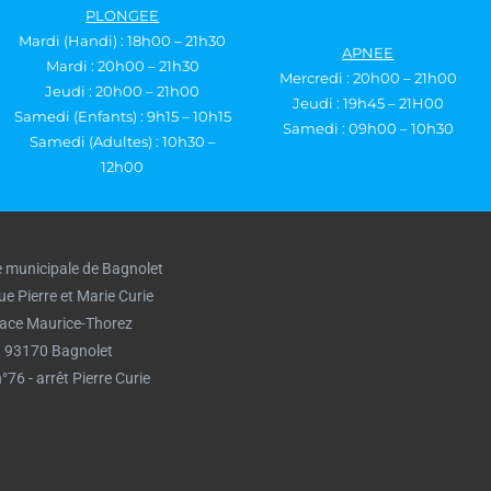
PLONGEE
Mardi (Handi) : 18h00 – 21h30
APNEE
Mardi : 20h00 – 21h30
Mercredi : 20h00 – 21h00
Jeudi : 20h00 – 21h00
Jeudi : 19h45 – 21H00
Samedi (Enfants) : 9h15 – 10h15
Samedi : 09h00 – 10h30
Samedi (Adultes) : 10h30 –
12h00
e municipale de Bagnolet
ue Pierre et Marie Curie
lace Maurice-Thorez
93170 Bagnolet
°76 - arrêt Pierre Curie