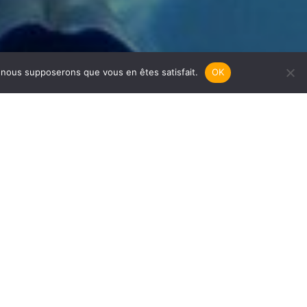
e, nous supposerons que vous en êtes satisfait.
OK