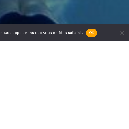
e, nous supposerons que vous en êtes satisfait.
OK