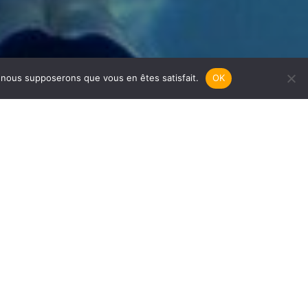
e, nous supposerons que vous en êtes satisfait.
OK