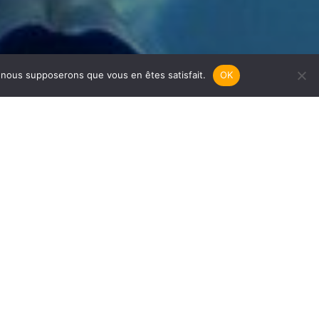
e, nous supposerons que vous en êtes satisfait.
OK