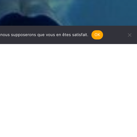
e, nous supposerons que vous en êtes satisfait.
OK