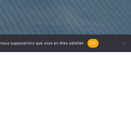
e, nous supposerons que vous en êtes satisfait.
OK