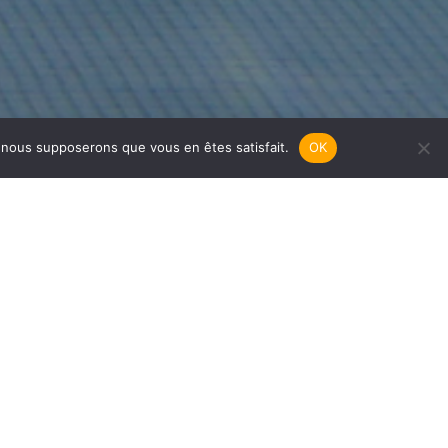
e, nous supposerons que vous en êtes satisfait.
OK